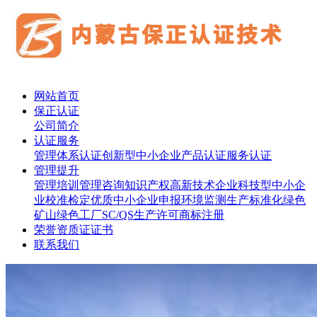
网站首页
保正认证
公司简介
认证服务
管理体系认证
创新型中小企业
产品认证
服务认证
管理提升
管理培训
管理咨询
知识产权
高新技术企业
科技型中小企
业
校准检定
优质中小企业申报
环境监测
生产标准化
绿色
矿山
绿色工厂
SC/QS生产许可
商标注册
荣誉资质证证书
联系我们