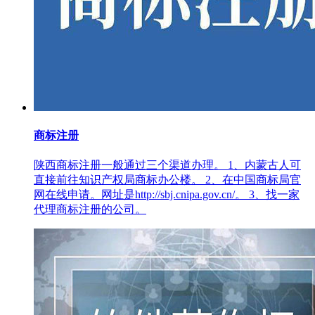
商标注册
陕西商标注册一般通过三个渠道办理。 1、内蒙古人可
直接前往知识产权局商标办公楼。 2、在中国商标局官
网在线申请。网址是http://sbj.cnipa.gov.cn/。 3、找一家
代理商标注册的公司。