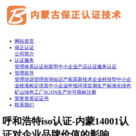
网站首页
保正认证
公司简介
认证服务
管理体系认证
创新型中小企业
产品认证
服务认证
管理提升
管理培训
管理咨询
知识产权
高新技术企业
科技型中小企
业
校准检定
优质中小企业申报
环境监测
生产标准化
绿色
矿山
绿色工厂
SC/QS生产许可
商标注册
荣誉资质证证书
联系我们
呼和浩特iso认证-内蒙14001认
证对企业品牌价值的影响